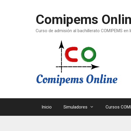
Saltar
al
Comipems Onli
contenido
Curso de admisión al bachillerato COMIPEMS en l
Inicio
Simuladores
Cursos COMI