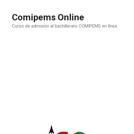
Saltar
al
Comipems Online
contenido
Curso de admisión al bachillerato COMIPEMS en línea.