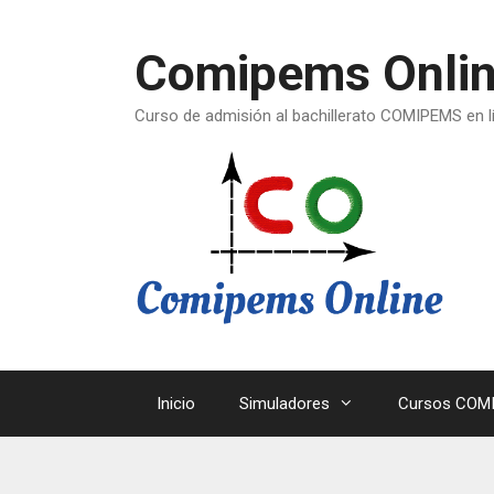
Saltar
al
Comipems Onli
contenido
Curso de admisión al bachillerato COMIPEMS en l
Inicio
Simuladores
Cursos COMI